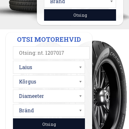
Bränd
OTSI MOTOREHVID
Laius
Kõrgus
Diameeter
Bränd